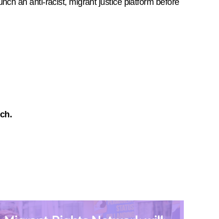
nch an anti-racist, migrant justice platform before
ch.