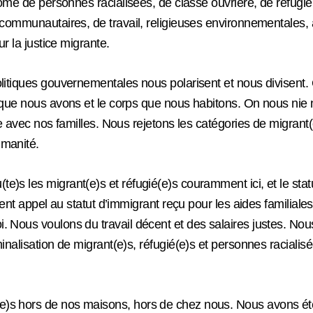
onome de personnes racialisées, de classe ouvrière, de réfugi
s communautaires, de travail, religieuses environnementales,
ur la justice migrante.
litiques gouvernementales nous polarisent et nous divisent. O
 que nous avons et le corps que nous habitons. On nous nie n
e avec nos familles. Nous rejetons les catégories de migrant(e)
umanité.
s les migrant(e)s et réfugié(e)s couramment ici, et le statut
ement appel au statut d’immigrant reçu pour les aides familia
 Nous voulons du travail décent et des salaires justes. Nous
minalisation de migrant(e)s, réfugié(e)s et personnes racial
)s hors de nos maisons, hors de chez nous. Nous avons été 