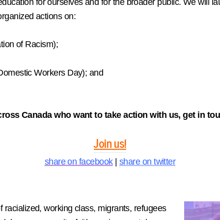
ducation for ourselves and for the broader public. We will lau
-organized actions on:
tion of Racism);
 Domestic Workers Day); and
ross Canada who want to take action with us, get in tou
Join us!
share on facebook
|
share on twitter
f racialized, working class, migrants, refugees